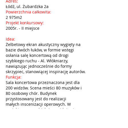
Adres:
Łódź, ul. Żubardzka 2a
Powierzchnia całkowita:
2 975m2
Projekt konkursowy:
2005r. - II miejsce
Idea:
Żelbetowy ekran akustyczny wygięty na
bazie dwóch łuków, w formie wstęgi
osłania salę koncertową od drogi
szybkiego ruchu - Al. Włókniarzy,
nawiązując jednocześnie do formy
skrzypiec, stanowiącej inspirację autorów.
Funkcja:
Sala koncertowa przeznaczona jest dla
200 widzów. Scena mieści 80 muzyków i
80 osobowy chór. Budynek
przystosowany jest do realizacji
małych inscenizacji operowych. W
projektowanym obiekcie znajdują się
również sale prób, sala rytmiki i bufet z
ogródkiem.